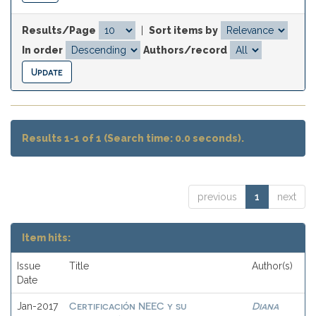
Results/Page
|
Sort items by
In order
Authors/record
Results 1-1 of 1 (Search time: 0.0 seconds).
previous
1
next
Item hits:
Issue
Title
Author(s)
Date
Certificación NEEC y su
Diana
Jan-2017