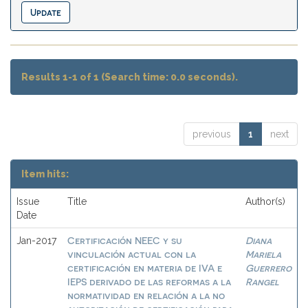
Results 1-1 of 1 (Search time: 0.0 seconds).
previous
1
next
Item hits:
Issue
Title
Author(s)
Date
Certificación NEEC y su
Diana
Jan-2017
vinculación actual con la
Mariela
certificación en materia de IVA e
Guerrero
IEPS derivado de las reformas a la
Rangel
normatividad en relación a la no