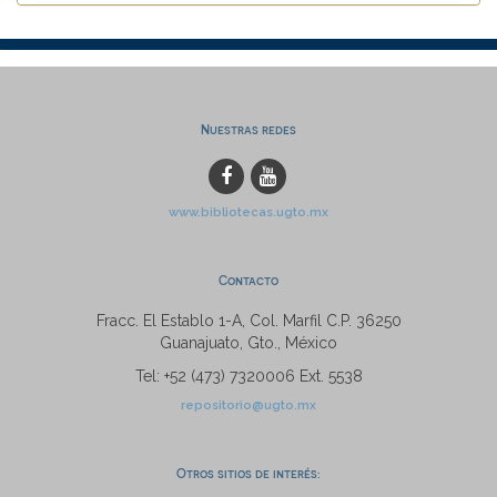
Nuestras redes
www.bibliotecas.ugto.mx
Contacto
Fracc. El Establo 1-A, Col. Marfil C.P. 36250
Guanajuato, Gto., México
Tel: +52 (473) 7320006 Ext. 5538
repositorio@ugto.mx
Otros sitios de interés: