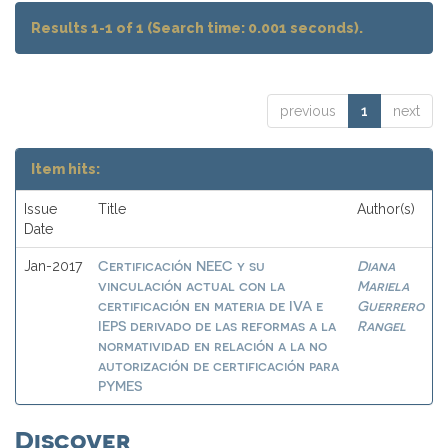
Results 1-1 of 1 (Search time: 0.001 seconds).
previous
1
next
Item hits:
Issue
Title
Author(s)
Date
Certificación NEEC y su
Diana
Jan-2017
vinculación actual con la
Mariela
certificación en materia de IVA e
Guerrero
IEPS derivado de las reformas a la
Rangel
normatividad en relación a la no
autorización de certificación para
PYMES
Discover