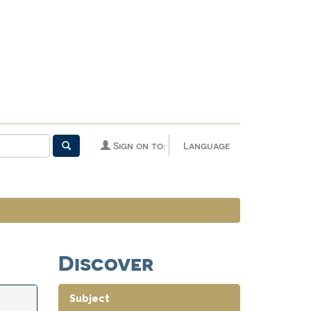
Sign on to:
Language
Discover
Subject