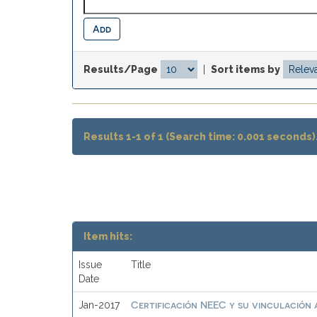
Results/Page
|
Sort items by
Results 1-1 of 1 (Search time: 0.001 seconds)
Item hits:
Issue
Title
Date
Certificación NEEC y su vinculación a
Jan-2017