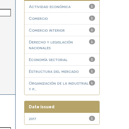
Actividad económica
1
Comercio
1
Comercio interior
1
Derecho y legislación
1
nacionales
Economía sectorial
1
Estructura del mercado
1
Organización de la industrial
1
y p...
Date issued
2017
1