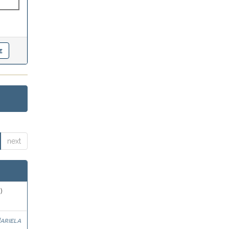
next
)
ariela