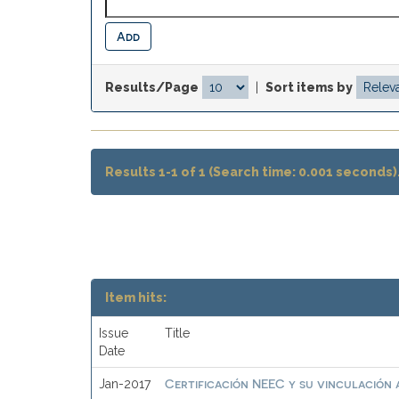
Results/Page
|
Sort items by
Results 1-1 of 1 (Search time: 0.001 seconds)
Item hits:
Issue
Title
Date
Certificación NEEC y su vinculación a
Jan-2017