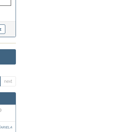
next
)
ariela