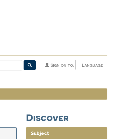
Sign on to:
Language
Discover
Subject