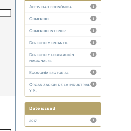
Actividad económica
1
Comercio
1
Comercio interior
1
Derecho mercantil
1
Derecho y legislación
1
nacionales
Economía sectorial
1
Organización de la industrial
1
y p...
Date issued
2017
1