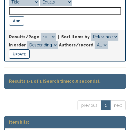
Results/Page
|
Sort items by
In order
Authors/record
Results 1-1 of 1 (Search time: 0.0 seconds).
previous
1
next
Item hits: