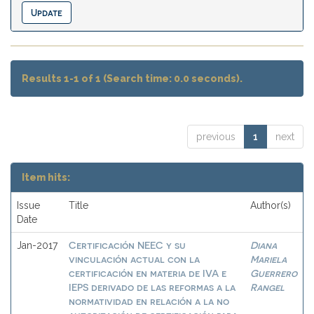
Results 1-1 of 1 (Search time: 0.0 seconds).
previous
1
next
Item hits:
Issue
Title
Author(s)
Date
Certificación NEEC y su
Diana
Jan-2017
vinculación actual con la
Mariela
certificación en materia de IVA e
Guerrero
IEPS derivado de las reformas a la
Rangel
normatividad en relación a la no