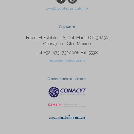
www.bibliotecas.ugto.mx
Contacto
Fracc. El Establo 1-A, Col. Marfil C.P. 36250
Guanajuato, Gto., México
Tel: +52 (473) 7320006 Ext. 5538
repositorio@ugto.mx
Otros sitios de interés: