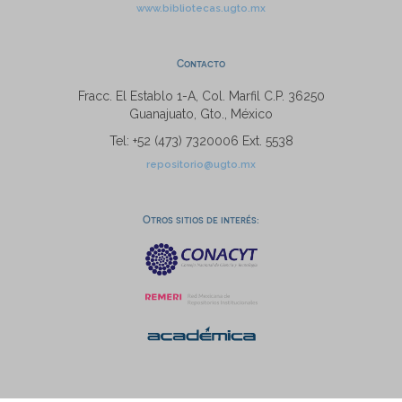
www.bibliotecas.ugto.mx
Contacto
Fracc. El Establo 1-A, Col. Marfil C.P. 36250
Guanajuato, Gto., México
Tel: +52 (473) 7320006 Ext. 5538
repositorio@ugto.mx
Otros sitios de interés: