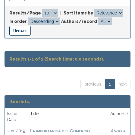
Results/Page
|
Sort items by
In order
Authors/record
Results 1-1 of 1 (Search time: 0.0 seconds).
previous
1
next
Item hits:
Issue
Title
Author(s)
Date
La importancia del Comercio
Angela
Jun-2019