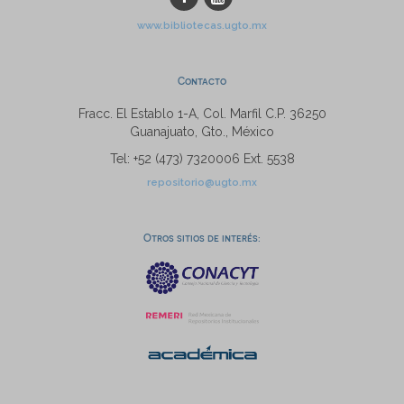
www.bibliotecas.ugto.mx
Contacto
Fracc. El Establo 1-A, Col. Marfil C.P. 36250
Guanajuato, Gto., México
Tel: +52 (473) 7320006 Ext. 5538
repositorio@ugto.mx
Otros sitios de interés: