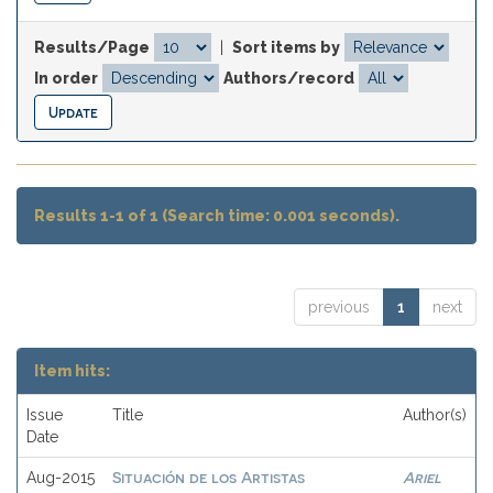
Results/Page
|
Sort items by
In order
Authors/record
Results 1-1 of 1 (Search time: 0.001 seconds).
previous
1
next
Item hits:
Issue
Title
Author(s)
Date
Situación de los Artistas
Ariel
Aug-2015