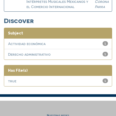
Intérpretes Musicales Mexicanos y
Corona
el Comercio Internacional
Parra
Discover
Subject
Actividad económica
1
Derecho administrativo
1
Has File(s)
true
1
Nuestras redes