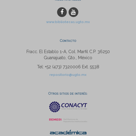
www.bibliotecas.ugto.mx
Contacto
Fracc. El Establo 1-A, Col. Marfil C.P. 36250
Guanajuato, Gto., México
Tel: +52 (473) 7320006 Ext. 5538
repositorio@ugto.mx
Otros sitios de interés: