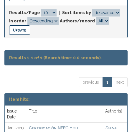
Results/Page
|
Sort items by
In order
Authors/record
Results 1-1 of 1 (Search time: 0.0 seconds).
previous
1
next
Item hits:
Issue
Title
Author(s)
Date
Certificación NEEC y su
Diana
Jan-2017