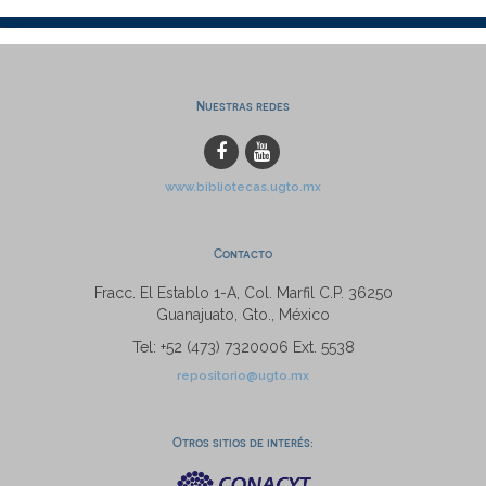
Nuestras redes
www.bibliotecas.ugto.mx
Contacto
Fracc. El Establo 1-A, Col. Marfil C.P. 36250
Guanajuato, Gto., México
Tel: +52 (473) 7320006 Ext. 5538
repositorio@ugto.mx
Otros sitios de interés: