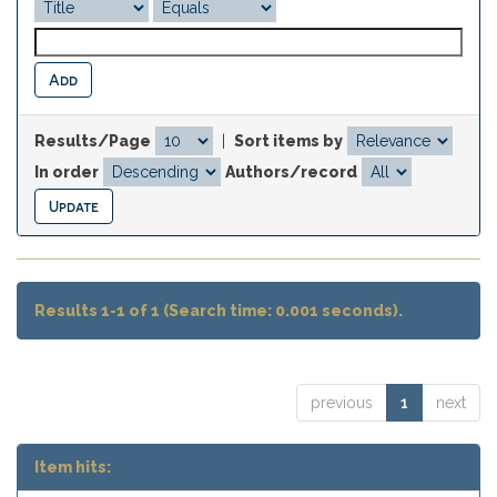
Results/Page
|
Sort items by
In order
Authors/record
Results 1-1 of 1 (Search time: 0.001 seconds).
previous
1
next
Item hits: