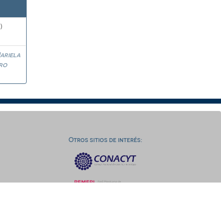
)
ariela
ro
Otros sitios de interés: