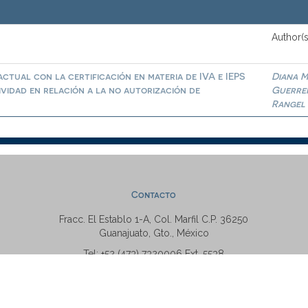
Author(s
ctual con la certificación en materia de IVA e IEPS
Diana M
ividad en relación a la no autorización de
Guerre
Rangel
Contacto
Fracc. El Establo 1-A, Col. Marfil C.P. 36250
Guanajuato, Gto., México
Tel: +52 (473) 7320006 Ext. 5538
repositorio@ugto.mx