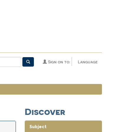
Sign on to:
Language
Discover
Subject