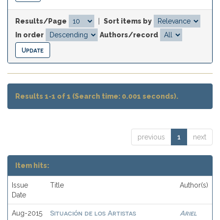
Results/Page
|
Sort items by
In order
Authors/record
Results 1-1 of 1 (Search time: 0.001 seconds).
previous
1
next
Item hits:
Issue
Title
Author(s)
Date
Situación de los Artistas
Ariel
Aug-2015