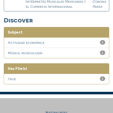
Intérpretes Musicales Mexicanos y
Corona
el Comercio Internacional
Parra
Discover
Subject
Actividad económica
1
Música, musicología
1
Has File(s)
true
1
Nuestras redes