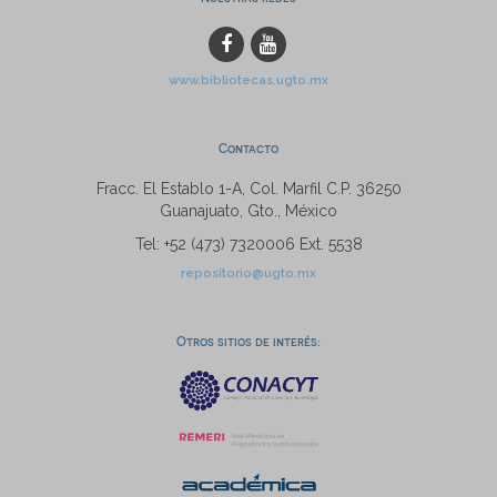
www.bibliotecas.ugto.mx
Contacto
Fracc. El Establo 1-A, Col. Marfil C.P. 36250
Guanajuato, Gto., México
Tel: +52 (473) 7320006 Ext. 5538
repositorio@ugto.mx
Otros sitios de interés: