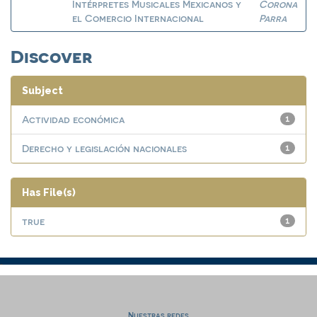
Intérpretes Musicales Mexicanos y
Corona
el Comercio Internacional
Parra
Discover
Subject
Actividad económica
1
Derecho y legislación nacionales
1
Has File(s)
true
1
Nuestras redes