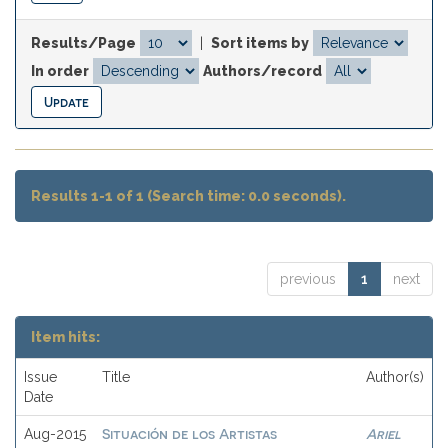
Results/Page
|
Sort items by
In order
Authors/record
Results 1-1 of 1 (Search time: 0.0 seconds).
previous
1
next
Item hits:
Issue
Title
Author(s)
Date
Situación de los Artistas
Ariel
Aug-2015