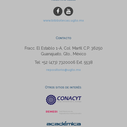
www.bibliotecas.ugto.mx
Contacto
Fracc. El Establo 1-A, Col. Marfil C.P. 36250
Guanajuato, Gto., México
Tel: +52 (473) 7320006 Ext. 5538
repositorio@ugto.mx
Otros sitios de interés: