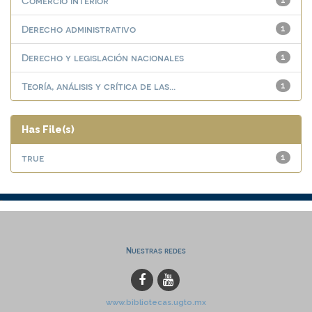
Comercio interior
1
Derecho administrativo
1
Derecho y legislación nacionales
1
Teoría, análisis y crítica de las...
1
Has File(s)
true
1
Nuestras redes
www.bibliotecas.ugto.mx