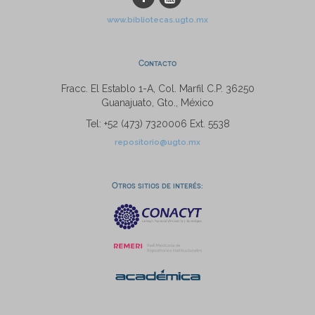
www.bibliotecas.ugto.mx
Contacto
Fracc. El Establo 1-A, Col. Marfil C.P. 36250
Guanajuato, Gto., México
Tel: +52 (473) 7320006 Ext. 5538
repositorio@ugto.mx
Otros sitios de interés: