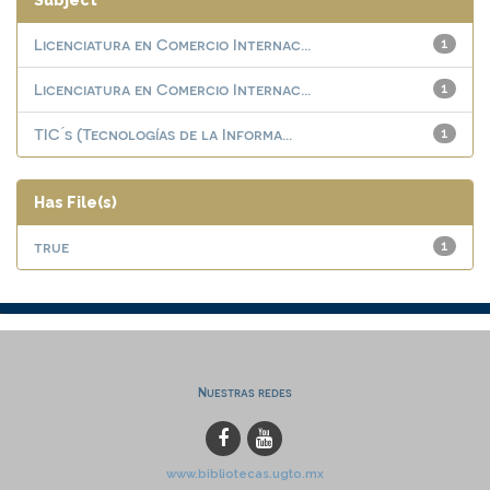
Subject
Licenciatura en Comercio Internac...
1
Licenciatura en Comercio Internac...
1
TIC ́s (Tecnologías de la Informa...
1
Has File(s)
true
1
Nuestras redes
www.bibliotecas.ugto.mx