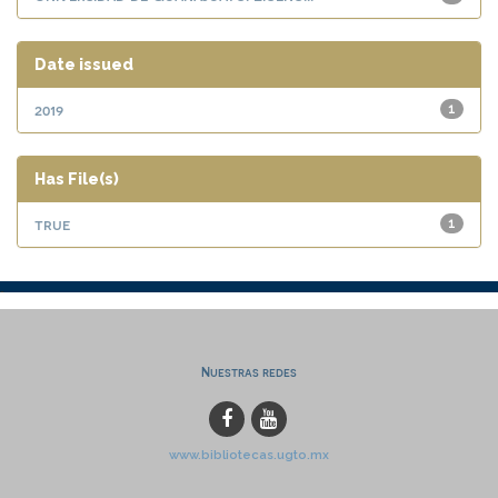
Date issued
2019
1
Has File(s)
true
1
Nuestras redes
www.bibliotecas.ugto.mx