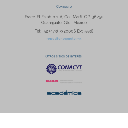
Contacto
Fracc. El Establo 1-A, Col. Marfil C.P. 36250
Guanajuato, Gto., México
Tel: +52 (473) 7320006 Ext. 5538
repositorio@ugto.mx
Otros sitios de interés: