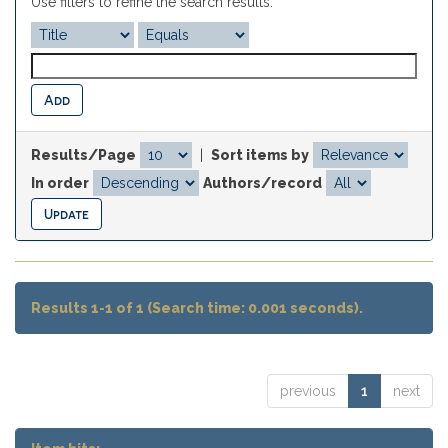
Use filters to refine the search results.
Results/Page
|
Sort items by
In order
Authors/record
Results 1-1 of 1 (Search time: 0.001 seconds).
previous
1
next