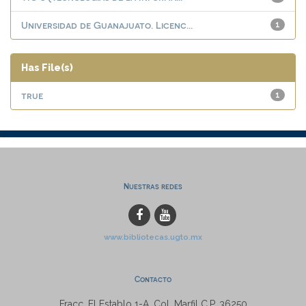
Universidad de Guanajuato. Licenc...
1
Has File(s)
true
1
Nuestras redes
www.bibliotecas.ugto.mx
Contacto
Fracc. El Establo 1-A, Col. Marfil C.P. 36250