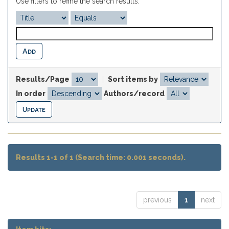
Use filters to refine the search results.
Results/Page
|
Sort items by
In order
Authors/record
Results 1-1 of 1 (Search time: 0.001 seconds).
previous
1
next