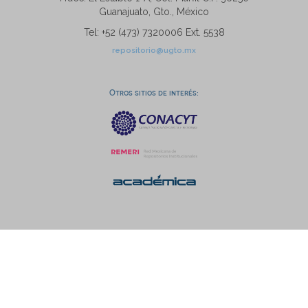
Guanajuato, Gto., México
Tel: +52 (473) 7320006 Ext. 5538
repositorio@ugto.mx
Otros sitios de interés: