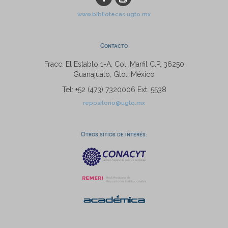
www.bibliotecas.ugto.mx
Contacto
Fracc. El Establo 1-A, Col. Marfil C.P. 36250
Guanajuato, Gto., México
Tel: +52 (473) 7320006 Ext. 5538
repositorio@ugto.mx
Otros sitios de interés: