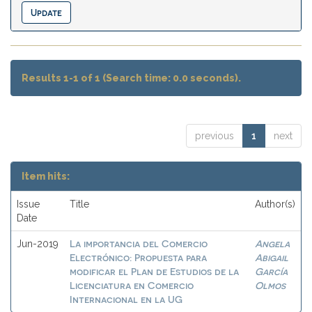
Results 1-1 of 1 (Search time: 0.0 seconds).
previous
1
next
Item hits:
Issue
Title
Author(s)
Date
La importancia del Comercio
Angela
Jun-2019
Electrónico: Propuesta para
Abigail
modificar el Plan de Estudios de la
García
Licenciatura en Comercio
Olmos
Internacional en la UG