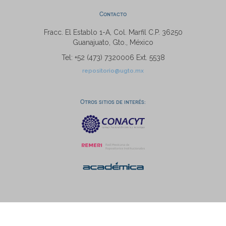
Contacto
Fracc. El Establo 1-A, Col. Marfil C.P. 36250
Guanajuato, Gto., México
Tel: +52 (473) 7320006 Ext. 5538
repositorio@ugto.mx
Otros sitios de interés: