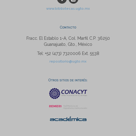
www.bibliotecas.ugto.mx
Contacto
Fracc. El Establo 1-A, Col. Marfil C.P. 36250
Guanajuato, Gto., México
Tel: +52 (473) 7320006 Ext. 5538
repositorio@ugto.mx
Otros sitios de interés: