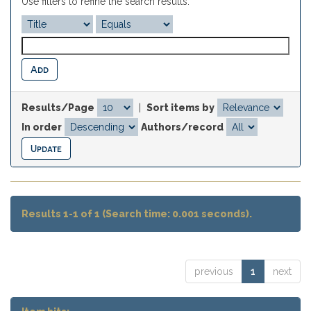
Use filters to refine the search results.
Results/Page
|
Sort items by
In order
Authors/record
Results 1-1 of 1 (Search time: 0.001 seconds).
previous
1
next