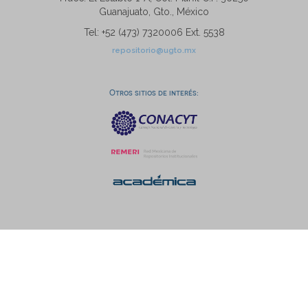
Guanajuato, Gto., México
Tel: +52 (473) 7320006 Ext. 5538
repositorio@ugto.mx
Otros sitios de interés: