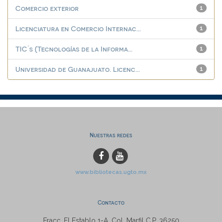
Comercio exterior
1
Licenciatura en Comercio Internac...
1
TIC ́s (Tecnologías de la Informa...
1
Universidad de Guanajuato. Licenc...
1
Nuestras redes
www.bibliotecas.ugto.mx
Contacto
Fracc. El Establo 1-A, Col. Marfil C.P. 36250