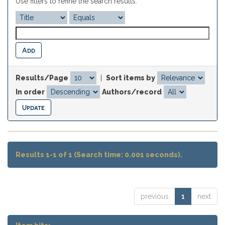
Use filters to refine the search results.
Results/Page
|
Sort items by
In order
Authors/record
Results 1-1 of 1 (Search time: 0.001 seconds).
previous
1
next