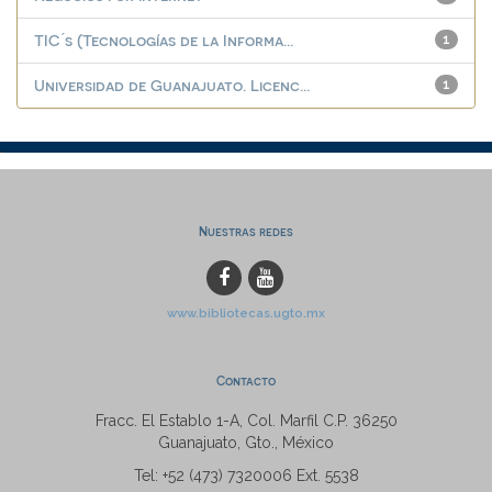
TIC ́s (Tecnologías de la Informa...
1
Universidad de Guanajuato. Licenc...
1
Nuestras redes
www.bibliotecas.ugto.mx
Contacto
Fracc. El Establo 1-A, Col. Marfil C.P. 36250
Guanajuato, Gto., México
Tel: +52 (473) 7320006 Ext. 5538