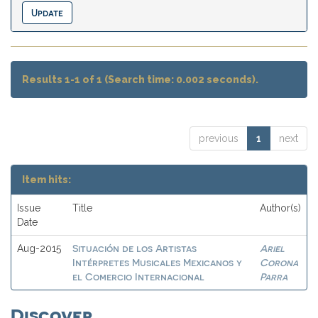
Results 1-1 of 1 (Search time: 0.002 seconds).
previous
1
next
Item hits:
Issue
Title
Author(s)
Date
Situación de los Artistas
Ariel
Aug-2015
Intérpretes Musicales Mexicanos y
Corona
el Comercio Internacional
Parra
Discover