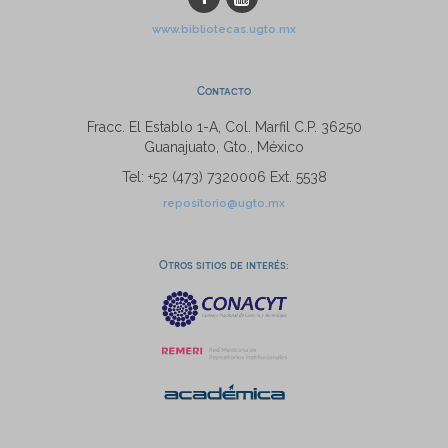
www.bibliotecas.ugto.mx
Contacto
Fracc. El Establo 1-A, Col. Marfil C.P. 36250
Guanajuato, Gto., México
Tel: +52 (473) 7320006 Ext. 5538
repositorio@ugto.mx
Otros sitios de interés: