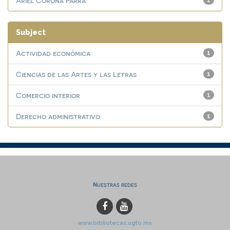
Ariel Corona Parra
1
Subject
Actividad económica
1
Ciencias de las Artes y las Letras
1
Comercio interior
1
Derecho administrativo
1
Nuestras redes
www.bibliotecas.ugto.mx