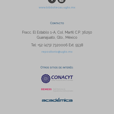
www.bibliotecas.ugto.mx
Contacto
Fracc. El Establo 1-A, Col. Marfil C.P. 36250
Guanajuato, Gto., México
Tel: +52 (473) 7320006 Ext. 5538
repositorio@ugto.mx
Otros sitios de interés: