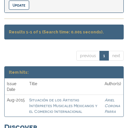
Results 1-1 of 1 (Search time: 0.001 seconds).
previous
1
next
Item hits:
Issue
Title
Author(s)
Date
Situación de los Artistas
Ariel
Aug-2015
Intérpretes Musicales Mexicanos y
Corona
el Comercio Internacional
Parra
Discover