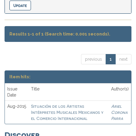
Results 1-1 of 1 (Search time: 0.001 seconds).
previous
1
next
Item hits:
Issue
Title
Author(s)
Date
Situación de los Artistas
Ariel
Aug-2015
Intérpretes Musicales Mexicanos y
Corona
el Comercio Internacional
Parra
Discover