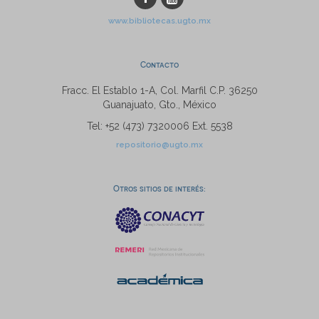
www.bibliotecas.ugto.mx
Contacto
Fracc. El Establo 1-A, Col. Marfil C.P. 36250
Guanajuato, Gto., México
Tel: +52 (473) 7320006 Ext. 5538
repositorio@ugto.mx
Otros sitios de interés: