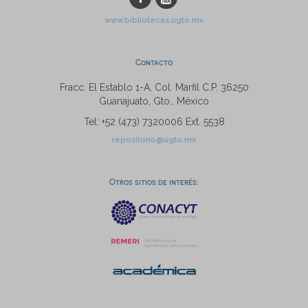
www.bibliotecas.ugto.mx
Contacto
Fracc. El Establo 1-A, Col. Marfil C.P. 36250
Guanajuato, Gto., México
Tel: +52 (473) 7320006 Ext. 5538
repositorio@ugto.mx
Otros sitios de interés: