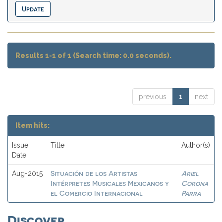
Results 1-1 of 1 (Search time: 0.0 seconds).
previous
1
next
Item hits:
Issue
Title
Author(s)
Date
Situación de los Artistas
Ariel
Aug-2015
Intérpretes Musicales Mexicanos y
Corona
el Comercio Internacional
Parra
Discover