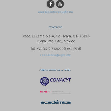
www.bibliotecas.ugto.mx
Contacto
Fracc. El Establo 1-A, Col. Marfil C.P. 36250
Guanajuato, Gto., México
Tel: +52 (473) 7320006 Ext. 5538
repositorio@ugto.mx
Otros sitios de interés: