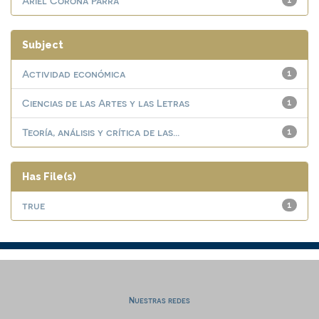
Ariel Corona Parra
1
Subject
Actividad económica
1
Ciencias de las Artes y las Letras
1
Teoría, análisis y crítica de las...
1
Has File(s)
true
1
Nuestras redes