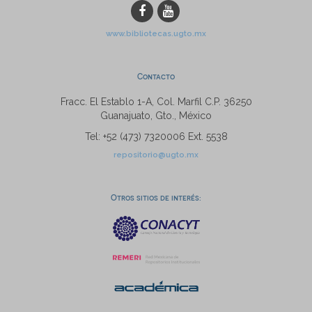
www.bibliotecas.ugto.mx
Contacto
Fracc. El Establo 1-A, Col. Marfil C.P. 36250
Guanajuato, Gto., México
Tel: +52 (473) 7320006 Ext. 5538
repositorio@ugto.mx
Otros sitios de interés: