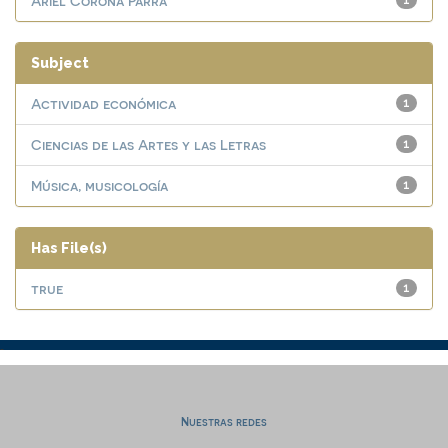
Ariel Corona Parra
1
Subject
Actividad económica
1
Ciencias de las Artes y las Letras
1
Música, musicología
1
Has File(s)
true
1
Nuestras redes