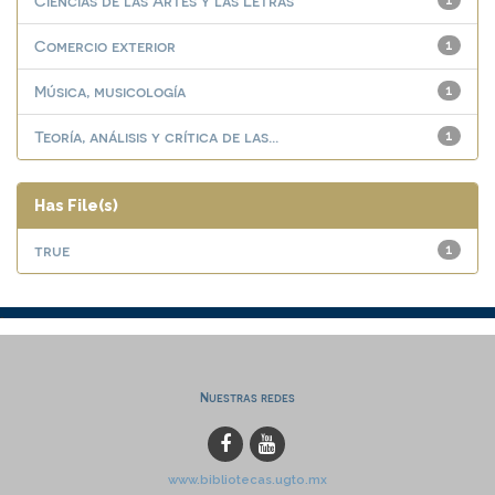
Ciencias de las Artes y las Letras
1
Comercio exterior
1
Música, musicología
1
Teoría, análisis y crítica de las...
1
Has File(s)
true
1
Nuestras redes
www.bibliotecas.ugto.mx