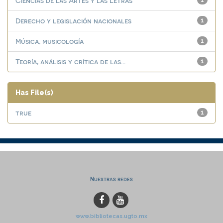
Ciencias de las Artes y las Letras
1
Derecho y legislación nacionales
1
Música, musicología
1
Teoría, análisis y crítica de las...
1
Has File(s)
true
1
Nuestras redes
www.bibliotecas.ugto.mx