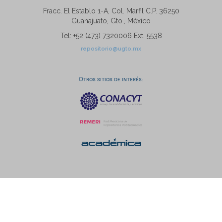
Fracc. El Establo 1-A, Col. Marfil C.P. 36250
Guanajuato, Gto., México
Tel: +52 (473) 7320006 Ext. 5538
repositorio@ugto.mx
Otros sitios de interés: