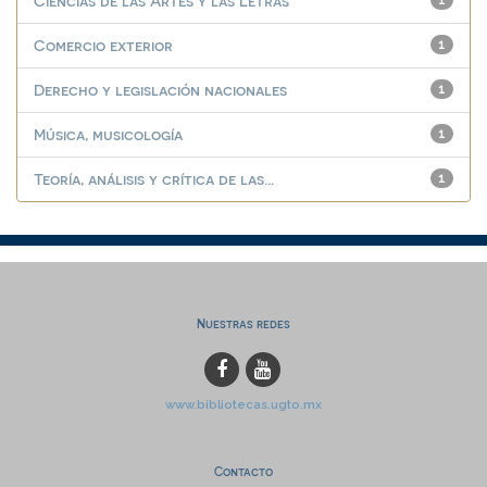
Ciencias de las Artes y las Letras
1
Comercio exterior
1
Derecho y legislación nacionales
1
Música, musicología
1
Teoría, análisis y crítica de las...
1
Nuestras redes
www.bibliotecas.ugto.mx
Contacto