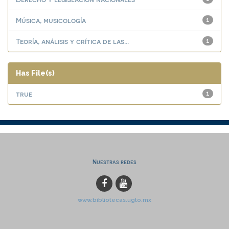
Música, musicología
1
Teoría, análisis y crítica de las...
1
Has File(s)
true
1
Nuestras redes
www.bibliotecas.ugto.mx