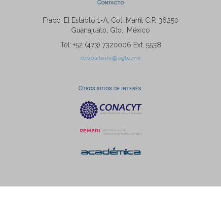
Contacto
Fracc. El Establo 1-A, Col. Marfil C.P. 36250
Guanajuato, Gto., México
Tel: +52 (473) 7320006 Ext. 5538
repositorio@ugto.mx
Otros sitios de interés: