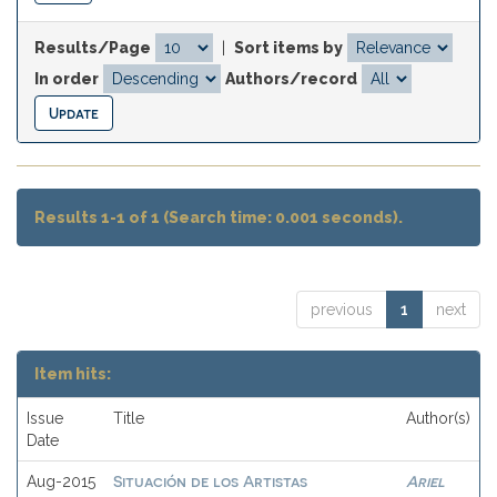
Results/Page
|
Sort items by
In order
Authors/record
Results 1-1 of 1 (Search time: 0.001 seconds).
previous
1
next
Item hits:
Issue
Title
Author(s)
Date
Situación de los Artistas
Ariel
Aug-2015