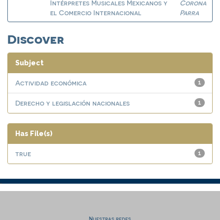
Intérpretes Musicales Mexicanos y
Corona
el Comercio Internacional
Parra
Discover
Subject
Actividad económica
1
Derecho y legislación nacionales
1
Has File(s)
true
1
Nuestras redes