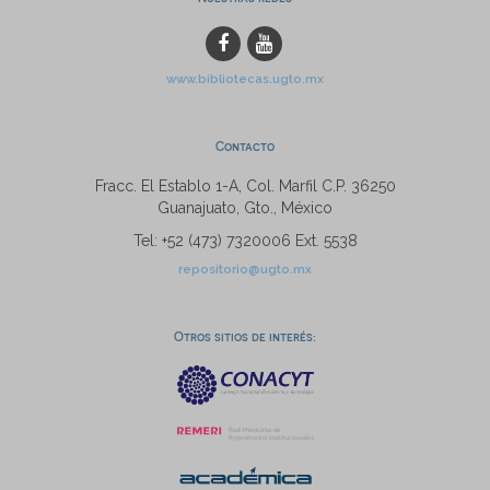
www.bibliotecas.ugto.mx
Contacto
Fracc. El Establo 1-A, Col. Marfil C.P. 36250
Guanajuato, Gto., México
Tel: +52 (473) 7320006 Ext. 5538
repositorio@ugto.mx
Otros sitios de interés: