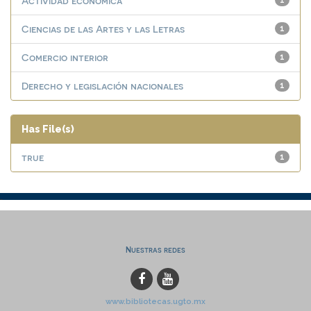
Actividad económica
1
Ciencias de las Artes y las Letras
1
Comercio interior
1
Derecho y legislación nacionales
1
Has File(s)
true
1
Nuestras redes
www.bibliotecas.ugto.mx