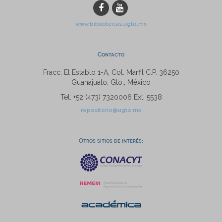
www.bibliotecas.ugto.mx
Contacto
Fracc. El Establo 1-A, Col. Marfil C.P. 36250
Guanajuato, Gto., México
Tel: +52 (473) 7320006 Ext. 5538
repositorio@ugto.mx
Otros sitios de interés: