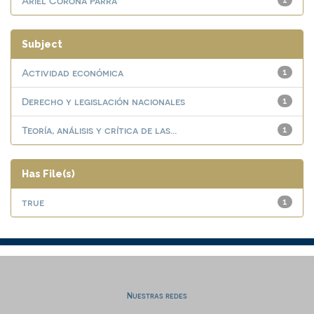
Ariel Corona Parra
1
Subject
Actividad económica
1
Derecho y legislación nacionales
1
Teoría, análisis y crítica de las...
1
Has File(s)
true
1
Nuestras redes