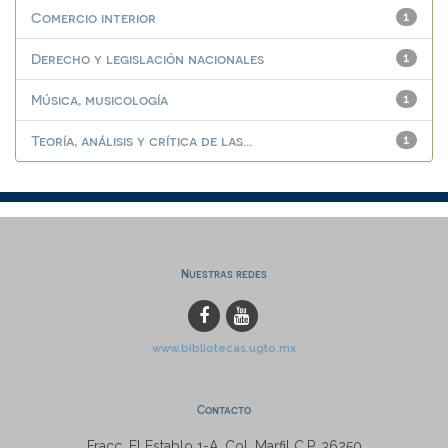
Comercio interior
1
Derecho y legislación nacionales
1
Música, musicología
1
Teoría, análisis y crítica de las...
1
Nuestras redes
www.bibliotecas.ugto.mx
Contacto
Fracc. El Establo 1-A, Col. Marfil C.P. 36250