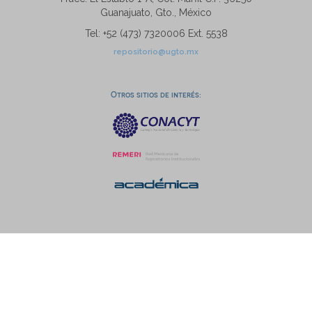
Guanajuato, Gto., México
Tel: +52 (473) 7320006 Ext. 5538
repositorio@ugto.mx
Otros sitios de interés: