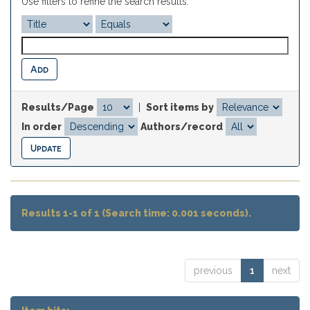
Use filters to refine the search results.
Results/Page
|
Sort items by
In order
Authors/record
Results 1-1 of 1 (Search time: 0.001 seconds).
previous
1
next