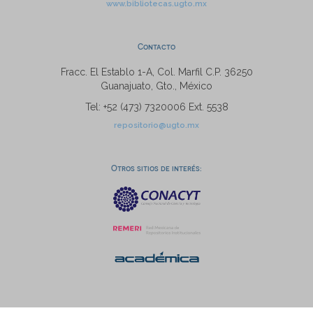
www.bibliotecas.ugto.mx
Contacto
Fracc. El Establo 1-A, Col. Marfil C.P. 36250
Guanajuato, Gto., México
Tel: +52 (473) 7320006 Ext. 5538
repositorio@ugto.mx
Otros sitios de interés: