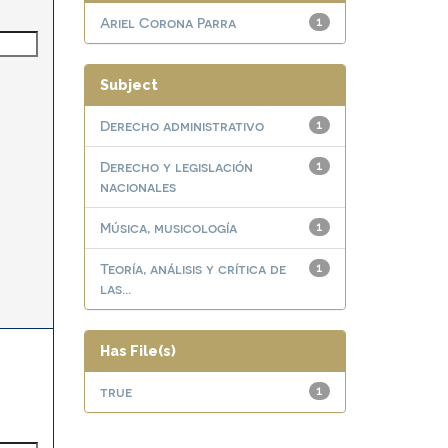
Ariel Corona Parra
1
Subject
Derecho administrativo
1
Derecho y legislación
1
nacionales
Música, musicología
1
Teoría, análisis y crítica de
1
las...
Has File(s)
true
1