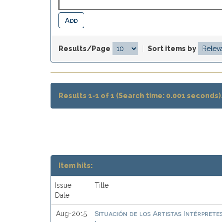
Results/Page
|
Sort items by
Results 1-1 of 1 (Search time: 0.001 seconds)
Item hits:
Issue
Title
Date
Situación de los Artistas Intérprete
Aug-2015