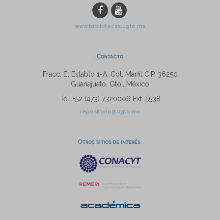
www.bibliotecas.ugto.mx
Contacto
Fracc. El Establo 1-A, Col. Marfil C.P. 36250
Guanajuato, Gto., México
Tel: +52 (473) 7320006 Ext. 5538
repositorio@ugto.mx
Otros sitios de interés: