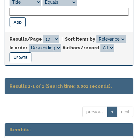
Results/Page
|
Sort items by
In order
Authors/record
Results 1-1 of 1 (Search time: 0.001 seconds).
previous
1
next
Item hits: