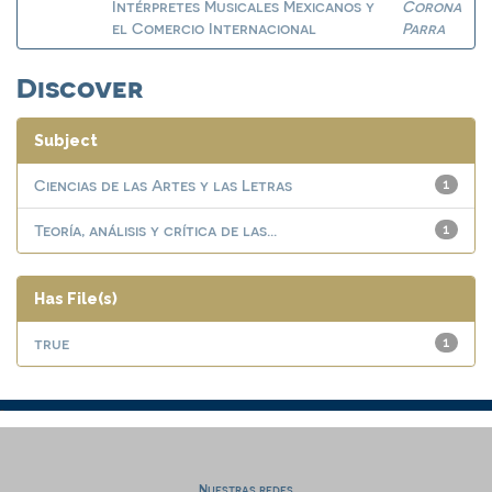
Intérpretes Musicales Mexicanos y
Corona
el Comercio Internacional
Parra
Discover
Subject
Ciencias de las Artes y las Letras
1
Teoría, análisis y crítica de las...
1
Has File(s)
true
1
Nuestras redes