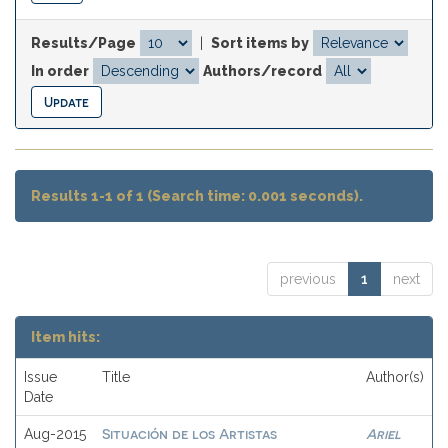
Results/Page
|
Sort items by
In order
Authors/record
Results 1-1 of 1 (Search time: 0.001 seconds).
previous
1
next
Item hits:
Issue
Title
Author(s)
Date
Situación de los Artistas
Ariel
Aug-2015