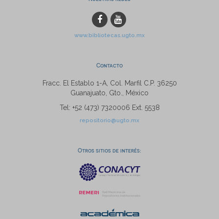
www.bibliotecas.ugto.mx
Contacto
Fracc. El Establo 1-A, Col. Marfil C.P. 36250
Guanajuato, Gto., México
Tel: +52 (473) 7320006 Ext. 5538
repositorio@ugto.mx
Otros sitios de interés: