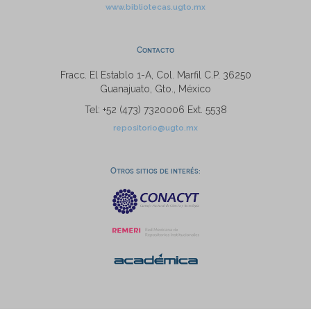
www.bibliotecas.ugto.mx
Contacto
Fracc. El Establo 1-A, Col. Marfil C.P. 36250
Guanajuato, Gto., México
Tel: +52 (473) 7320006 Ext. 5538
repositorio@ugto.mx
Otros sitios de interés: