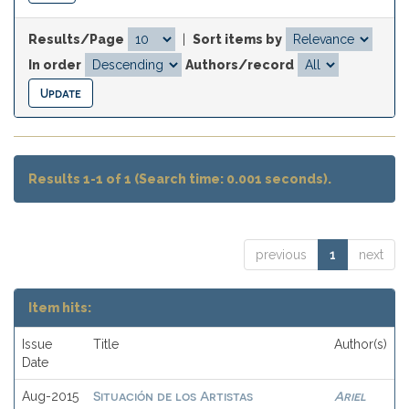
Results/Page
|
Sort items by
In order
Authors/record
Results 1-1 of 1 (Search time: 0.001 seconds).
previous
1
next
Item hits:
Issue
Title
Author(s)
Date
Situación de los Artistas
Ariel
Aug-2015