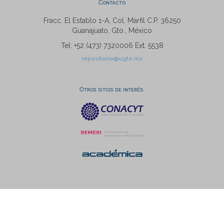
Contacto
Fracc. El Establo 1-A, Col. Marfil C.P. 36250
Guanajuato, Gto., México
Tel: +52 (473) 7320006 Ext. 5538
repositorio@ugto.mx
Otros sitios de interés: