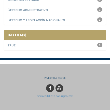
Derecho administrativo
1
Derecho y legislación nacionales
1
Has File(s)
true
1
Nuestras redes
www.bibliotecas.ugto.mx