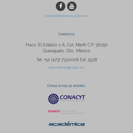
www.bibliotecas.ugto.mx
Contacto
Fracc. El Establo 1-A, Col. Marfil C.P. 36250
Guanajuato, Gto., México
Tel: +52 (473) 7320006 Ext. 5538
repositorio@ugto.mx
Otros sitios de interés: