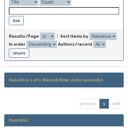
Results/Page
|
Sort items by
In order
Authors/record
Results 1-1 of 1 (Search time: 0.001 seconds).
previous
1
next
Item hits: