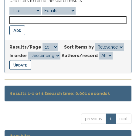
Use filters to refine the search results.
Results/Page
|
Sort items by
In order
Authors/record
Results 1-1 of 1 (Search time: 0.001 seconds).
previous
1
next