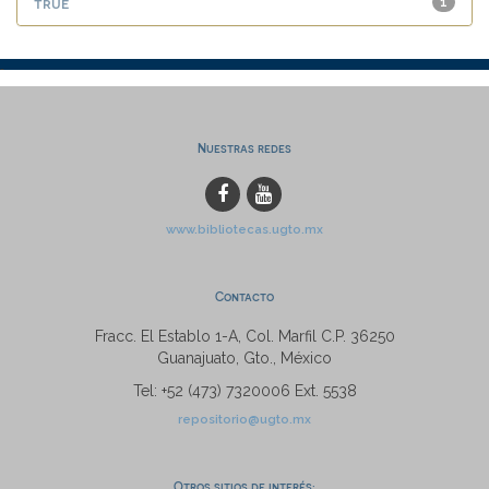
true
1
Nuestras redes
www.bibliotecas.ugto.mx
Contacto
Fracc. El Establo 1-A, Col. Marfil C.P. 36250
Guanajuato, Gto., México
Tel: +52 (473) 7320006 Ext. 5538
repositorio@ugto.mx
Otros sitios de interés: