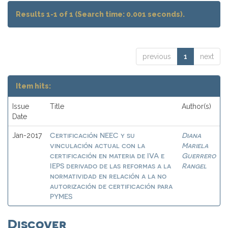
Results 1-1 of 1 (Search time: 0.001 seconds).
previous
1
next
Item hits:
Issue
Title
Author(s)
Date
Certificación NEEC y su
Diana
Jan-2017
vinculación actual con la
Mariela
certificación en materia de IVA e
Guerrero
IEPS derivado de las reformas a la
Rangel
normatividad en relación a la no
autorización de certificación para
PYMES
Discover